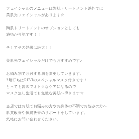
フェイシャルのメニューは陶肌トリートメント以外では
美肌光フェイシャルがあります☆
陶肌トリートメントのオプションとしても
施術が可能です！！
そしてその効果は絶大！！
美肌光フェイシャルだけでもおすすめです♪
お悩み別で照射する層を変更していきます。
3層打ちはREVIのスペシャルマスク付きです！
とっても贅沢でオトクなケアになるので
マスク無し生活でも無敵な美肌へ導きます☆
当店ではお肌でお悩みの方やお身体の不調でお悩みの方へ
肌質改善や体質改善のサポートをしています。
気軽にお問い合わせください。