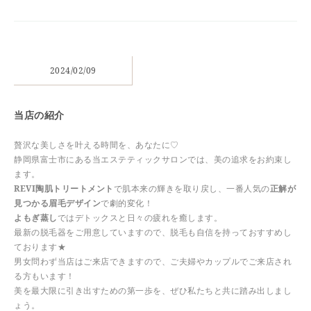
2024/02/09
当店の紹介
贅沢な美しさを叶える時間を、あなたに♡
静岡県富士市にある当エステティックサロンでは、美の追求をお約束し
ます。
REVI陶肌トリートメント
で肌本来の輝きを取り戻し、一番人気の
正解が
見つかる眉毛デザイン
で劇的変化！
よもぎ蒸し
ではデトックスと日々の疲れを癒します。
最新の脱毛器をご用意していますので、脱毛も自信を持っておすすめし
ております★
男女問わず当店はご来店できますので、ご夫婦やカップルでご来店され
る方もいます！
美を最大限に引き出すための第一歩を、ぜひ私たちと共に踏み出しまし
ょう。