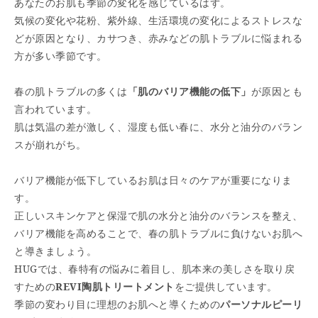
あなたのお肌も季節の変化を感じているはず。
気候の変化や花粉、紫外線、生活環境の変化によるストレスな
どが原因となり、カサつき、赤みなどの肌トラブルに悩まれる
方が多い季節です。
春の肌トラブルの多くは
「肌のバリア機能の低下」
が原因とも
言われています。
肌は気温の差が激しく、湿度も低い春に、水分と油分のバラン
スが崩れがち。
バリア機能が低下しているお肌は日々のケアが重要になりま
す。
正しいスキンケアと保湿で肌の水分と油分のバランスを整え、
バリア機能を高めることで、春の肌トラブルに負けないお肌へ
と導きましょう。
HUGでは、春特有の悩みに着目し、肌本来の美しさを取り戻
すための
REVI陶肌トリートメント
をご提供しています。
季節の変わり目に理想のお肌へと導くための
パーソナルピーリ