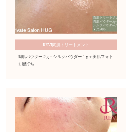
REVI陶肌トリートメント
陶肌パウダー２g＋シルクパウダー１g＋美肌フォト
１層打ち