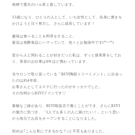
相棒で愛犬のハル君と暮しています。
35歳になり、ひとりの人として、いち女性として、自身に磨きを
かけようと日々努力し、さらに成長しています！
趣味は食べること＆料理をすること。
最近は発酵食品にハマっていて、色々とお勉強中です(*^^*)
昔から人と関わることが好きだった私は、ずっと接客業をしてお
り、美容のお仕事は8年ほど携わっています。
当サロンで取り扱っている『REVI陶肌トリートメント』に出会っ
たのは約4年前。
お客さんとしてエステに行ったのがキッカケでした。
その当時からREVIファンです♡
素敵なご縁があり、REVI取扱店で働くことができ、さらにREVI
の魅力に気づき、「1人でも多くの人に届けたい！」という思い
から地元でお店をオープンすることになりました。
初めは｢こんな私にできるかな？｣と不安もありました。