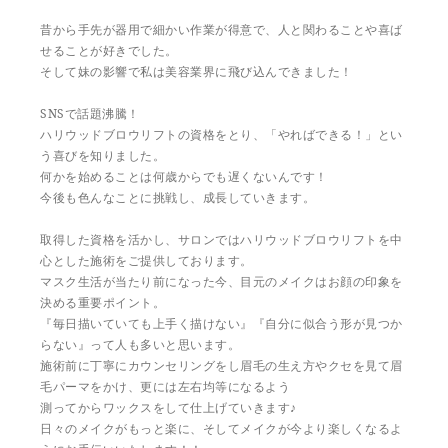
昔から手先が器用で細かい作業が得意で、人と関わることや喜ば
せることが好きでした。
そして妹の影響で私は美容業界に飛び込んできました！
SNSで話題沸騰！
ハリウッドブロウリフトの資格をとり、「やればできる！」とい
う喜びを知りました。
何かを始めることは何歳からでも遅くないんです！
今後も色んなことに挑戦し、成長していきます。
取得した資格を活かし、サロンではハリウッドブロウリフトを中
心とした施術をご提供しております。
マスク生活が当たり前になった今、目元のメイクはお顔の印象を
決める重要ポイント。
『毎日描いていても上手く描けない』『自分に似合う形が見つか
らない』って人も多いと思います。
施術前に丁寧にカウンセリングをし眉毛の生え方やクセを見て眉
毛パーマをかけ、更には左右均等になるよう
測ってからワックスをして仕上げていきます♪
日々のメイクがもっと楽に、そしてメイクが今より楽しくなるよ