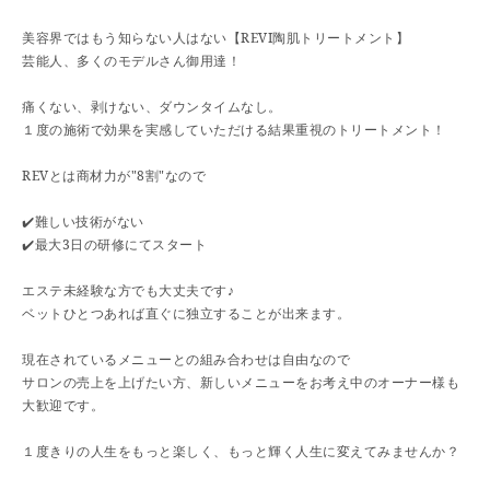
美容界ではもう知らない人はない【REVI陶肌トリートメント】
芸能人、多くのモデルさん御用達！
痛くない、剥けない、ダウンタイムなし。
１度の施術で効果を実感していただける結果重視のトリートメント！
REVとは商材力が"8割"なので
✔️難しい技術がない
✔️最大3日の研修にてスタート
エステ未経験な方でも大丈夫です♪
ベットひとつあれば直ぐに独立することが出来ます。
現在されているメニューとの組み合わせは自由なので
サロンの売上を上げたい方、新しいメニューをお考え中のオーナー様も
大歓迎です。
１度きりの人生をもっと楽しく、もっと輝く人生に変えてみませんか？